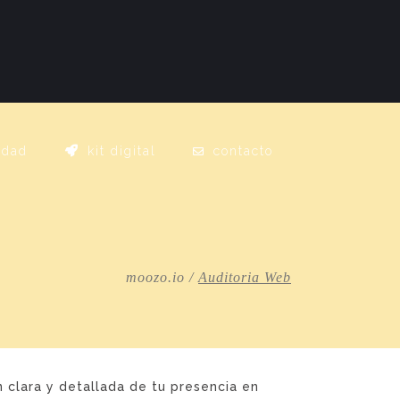
idad
kit digital
contacto
moozo.io
/
Auditoria Web
 clara y detallada de tu presencia en