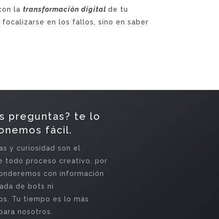
con la
transformación digital
de tu
focalizarse en los fallos, sino en saber
s preguntas? te lo
onemos fácil.
s y curiosidad son el
 todo proceso creativo, por
ponderemos con información
ada de bots ni
s. Tu tiempo es lo más
para nosotros.