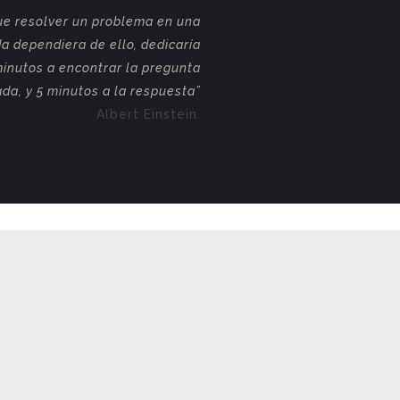
que resolver un problema en una
da dependiera de ello, dedicaría
minutos a encontrar la pregunta
da, y 5 minutos a la respuesta”
Albert Einstein.