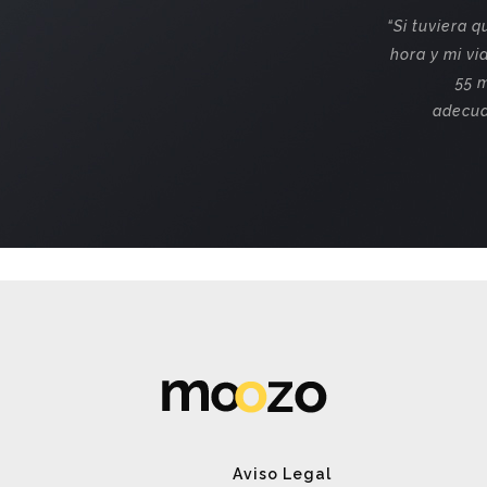
“Si tuviera 
hora y mi vi
55 
adecua
Aviso Legal