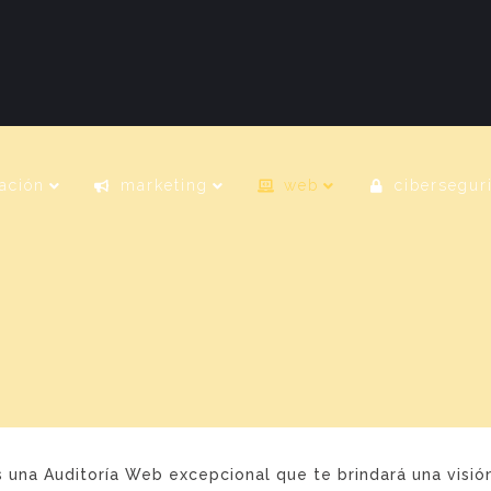
ación
marketing
web
cibersegur
una Auditoría Web excepcional que te brindará una visión