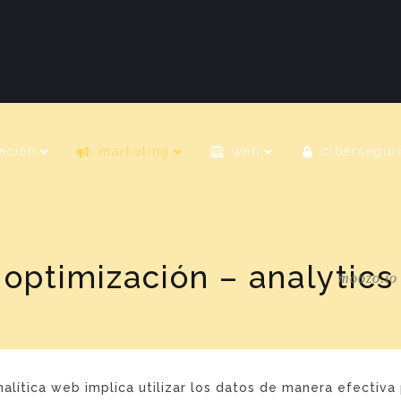
ación
marketing
web
cibersegur
 optimización – analytics
moozo.io
alítica web implica utilizar los datos de manera efectiva 