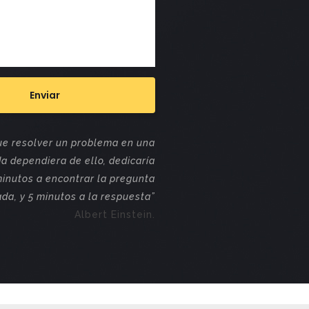
que resolver un problema en una
da dependiera de ello, dedicaría
minutos a encontrar la pregunta
da, y 5 minutos a la respuesta”
Albert Einstein.