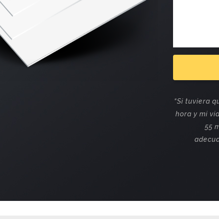
“Si tuviera 
hora y mi vi
55 
adecua