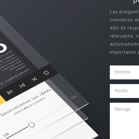
p
Las pregunta
comienzo de
ello te res
relevante, n
automatismo
importante 