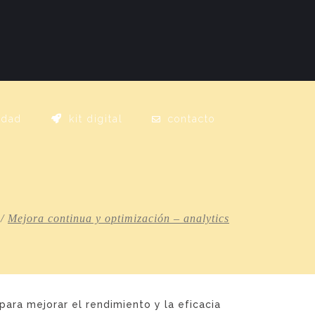
idad
kit digital
contacto
/
Mejora continua y optimización – analytics
para mejorar el rendimiento y la eficacia