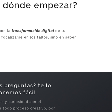
or dónde empezar?
con la
transformación digital
de tu
focalizarse en los fallos, sino en saber
s preguntas? te lo
onemos fácil.
s y curiosidad son el
 todo proceso creativo, por