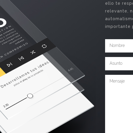
ello te res
relevante, n
automatismo
importante 