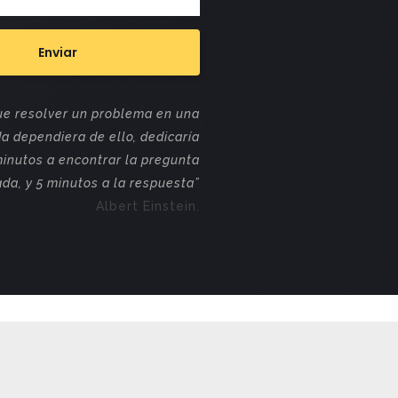
que resolver un problema en una
da dependiera de ello, dedicaría
minutos a encontrar la pregunta
da, y 5 minutos a la respuesta”
Albert Einstein.