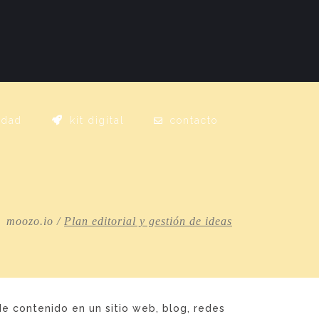
idad
kit digital
contacto
moozo.io
/
Plan editorial y gestión de ideas
de contenido en un sitio web, blog, redes