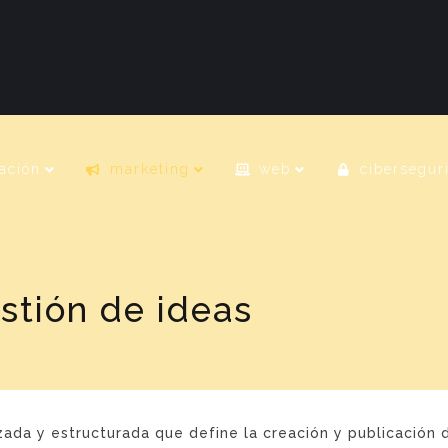
ación
marketing
web
cibersegur
estión de ideas
izada y estructurada que define la creación y publicación 