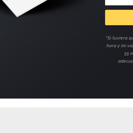
“Si tuviera 
hora y mi vi
55 
adecua