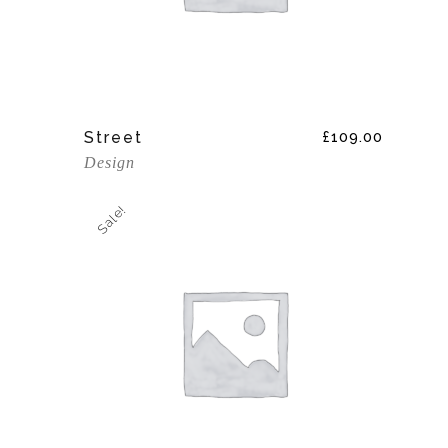
Add To Cart
Street
£
109.00
Design
Sale!