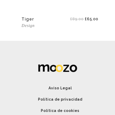
Add To Cart
El
El
Tiger
£
89.00
£
65.00
precio
precio
Design
original
actual
era:
es:
£89.00.
£65.00.
Aviso Legal
Política de privacidad
Política de cookies