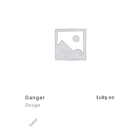
Add To Cart
Danger
£
189.00
Design
Sale!