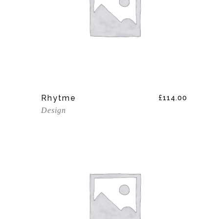
Add To Cart
Rhytme
£
114.00
Design