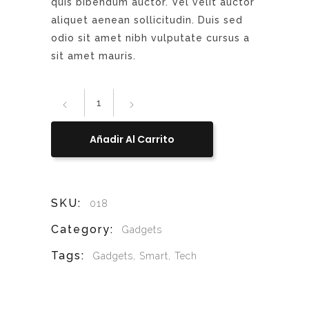
quis bibendum auctor. Vel velit auctor
aliquet aenean sollicitudin. Duis sed
odio sit amet nibh vulputate cursus a
sit amet mauris.
Macro
Phone
quantity
Añadir Al Carrito
SKU:
018
Category:
Gadgets
Tags:
Gadgets
,
Smart
,
Tech