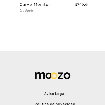
Add To Cart
£
70.00
Curve Monitor
£
790.00
Bl
Gadgets
Spe
Gad
Aviso Legal
Política de privacidad